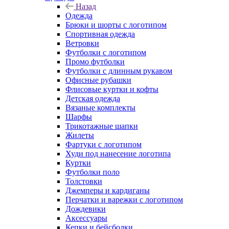
Назад
Одежда
Брюки и шорты с логотипом
Спортивная одежда
Ветровки
Футболки с логотипом
Промо футболки
Футболки с длинным рукавом
Офисные рубашки
Флисовые куртки и кофты
Детская одежда
Вязаные комплекты
Шарфы
Трикотажные шапки
Жилеты
Фартуки с логотипом
Худи под нанесение логотипа
Куртки
Футболки поло
Толстовки
Джемперы и кардиганы
Перчатки и варежки с логотипом
Дождевики
Аксессуары
Кепки и бейсболки