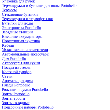
Упаковка для ручек
Термокружки и бутылки для воды Portobello
Термосы
Стеклянные бутылки
Термокружки и термобутылки
Бутылки для воды
Электроника Portobello
Зарядные станции
Внешние аккумуляторы
Портативная акустика
Кабели
Увлажнители и очистители
Автомобильные аксессуары
Дом Portobello
Аксессуары для кухни
Посуда из стекла
Костяной фарфор
Свечи
Ароматы для дома
Пледы Portobello
Рюкзаки и сумки Portobello
Зонты Portobello
Зонты-трости
Зонты складные
Подарочные наборы Portobello