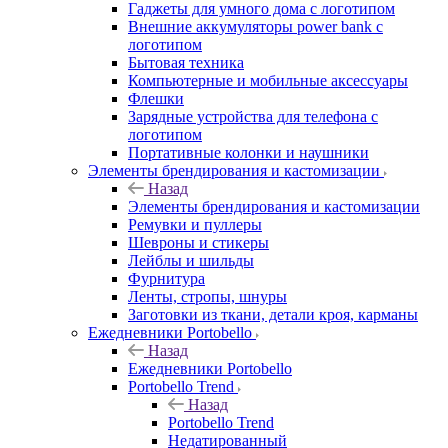
Гаджеты для умного дома с логотипом
Внешние аккумуляторы power bank с
логотипом
Бытовая техника
Компьютерные и мобильные аксессуары
Флешки
Зарядные устройства для телефона с
логотипом
Портативные колонки и наушники
Элементы брендирования и кастомизации
Назад
Элементы брендирования и кастомизации
Ремувки и пуллеры
Шевроны и стикеры
Лейблы и шильды
Фурнитура
Ленты, стропы, шнуры
Заготовки из ткани, детали кроя, карманы
Ежедневники Portobello
Назад
Ежедневники Portobello
Portobello Trend
Назад
Portobello Trend
Недатированный