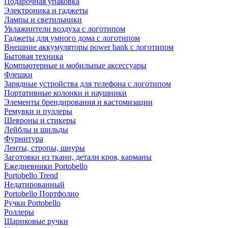
Подарочная упаковка
Электроника и гаджеты
Лампы и светильники
Увлажнители воздуха с логотипом
Гаджеты для умного дома с логотипом
Внешние аккумуляторы power bank с логотипом
Бытовая техника
Компьютерные и мобильные аксессуары
Флешки
Зарядные устройства для телефона с логотипом
Портативные колонки и наушники
Элементы брендирования и кастомизации
Ремувки и пуллеры
Шевроны и стикеры
Лейблы и шильды
Фурнитура
Ленты, стропы, шнуры
Заготовки из ткани, детали кроя, карманы
Ежедневники Portobello
Portobello Trend
Недатированный
Portobello Портфолио
Ручки Portobello
Роллеры
Шариковые ручки