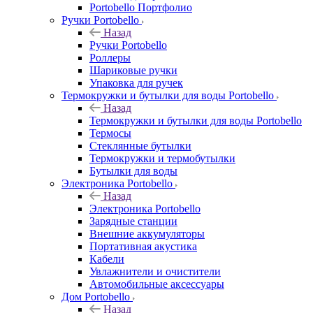
Portobello Портфолио
Ручки Portobello
Назад
Ручки Portobello
Роллеры
Шариковые ручки
Упаковка для ручек
Термокружки и бутылки для воды Portobello
Назад
Термокружки и бутылки для воды Portobello
Термосы
Стеклянные бутылки
Термокружки и термобутылки
Бутылки для воды
Электроника Portobello
Назад
Электроника Portobello
Зарядные станции
Внешние аккумуляторы
Портативная акустика
Кабели
Увлажнители и очистители
Автомобильные аксессуары
Дом Portobello
Назад