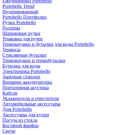
Ежедневники Portobello
Portobello Trend
Недатированный
Portobello Портфолио
Ручки Portobello
Роллеры
Шариковые ручки
Упаковка для ручек
Термокружки и бутылки для воды Portobello
Термосы
Стеклянные бутылки
Термокружки и термобутылки
Бутылки для воды
Электроника Portobello
Зарядные станции
Внешние аккумуляторы
Портативная акустика
Кабели
Увлажнители и очистители
Автомобильные аксессуары
Дом Portobello
Аксессуары для кухни
Посуда из стекла
Костяной фарфор
Свечи