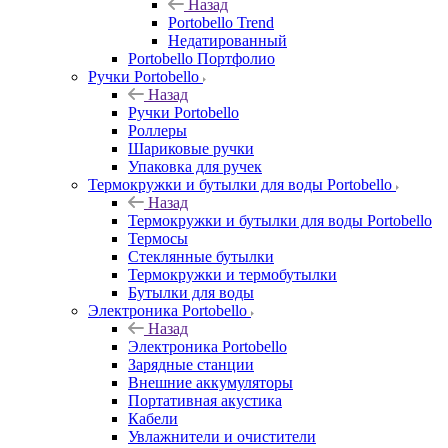
Назад
Portobello Trend
Недатированный
Portobello Портфолио
Ручки Portobello
Назад
Ручки Portobello
Роллеры
Шариковые ручки
Упаковка для ручек
Термокружки и бутылки для воды Portobello
Назад
Термокружки и бутылки для воды Portobello
Термосы
Стеклянные бутылки
Термокружки и термобутылки
Бутылки для воды
Электроника Portobello
Назад
Электроника Portobello
Зарядные станции
Внешние аккумуляторы
Портативная акустика
Кабели
Увлажнители и очистители