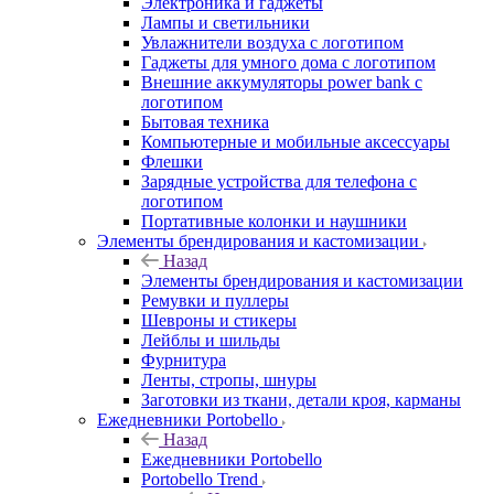
Электроника и гаджеты
Лампы и светильники
Увлажнители воздуха с логотипом
Гаджеты для умного дома с логотипом
Внешние аккумуляторы power bank с
логотипом
Бытовая техника
Компьютерные и мобильные аксессуары
Флешки
Зарядные устройства для телефона с
логотипом
Портативные колонки и наушники
Элементы брендирования и кастомизации
Назад
Элементы брендирования и кастомизации
Ремувки и пуллеры
Шевроны и стикеры
Лейблы и шильды
Фурнитура
Ленты, стропы, шнуры
Заготовки из ткани, детали кроя, карманы
Ежедневники Portobello
Назад
Ежедневники Portobello
Portobello Trend