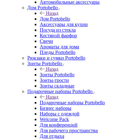
Автомобильные аксессуары
Дом Portobello
Назад
Дом Portobello
Аксессуары для кухни
Посуда из стекла
Костяной фарфор
Свечи
Ароматы для дома
Пледы Portobello
Рюкзаки и сумки Portobello
Зонты Portobello
Назад
Зонты Portobello
Зонты-трости
Зонты складные
Подарочные наборы Portobello
Назад
Подарочные наборы Portobello
Бизнес наборы
Наборы с одеждой
Welcome Pack
Для конференций
Для рабочего пространства
Для отдыха