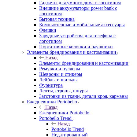
Гаджеты для умного дома с логотипом
Внешние аккумуляторы power bank с
логотипом
Бытовая техника
Компьютерные и мобильные аксессуары
Флешки
Зарядные устройства для телефона с
логотипом
Портативные колонки и наушники
Элементы брендирования и кастомизации
Назад
Элементы брендирования и кастомизации
Ремувки и пуллеры
Шевроны и стикеры
Лейблы и шильды
Фурнитура
Ленты, стропы, шнуры
Заготовки из ткани, детали кроя, карманы
Ежедневники Portobello
Назад
Ежедневники Portobello
Portobello Trend
Назад
Portobello Trend
Недатированный