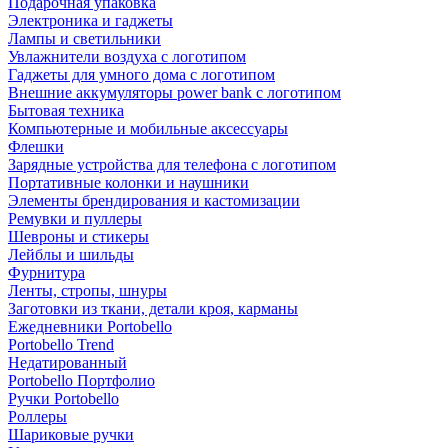
Подарочная упаковка
Электроника и гаджеты
Лампы и светильники
Увлажнители воздуха с логотипом
Гаджеты для умного дома с логотипом
Внешние аккумуляторы power bank с логотипом
Бытовая техника
Компьютерные и мобильные аксессуары
Флешки
Зарядные устройства для телефона с логотипом
Портативные колонки и наушники
Элементы брендирования и кастомизации
Ремувки и пуллеры
Шевроны и стикеры
Лейблы и шильды
Фурнитура
Ленты, стропы, шнуры
Заготовки из ткани, детали кроя, карманы
Ежедневники Portobello
Portobello Trend
Недатированный
Portobello Портфолио
Ручки Portobello
Роллеры
Шариковые ручки