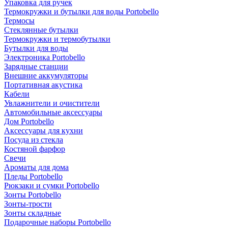
Упаковка для ручек
Термокружки и бутылки для воды Portobello
Термосы
Стеклянные бутылки
Термокружки и термобутылки
Бутылки для воды
Электроника Portobello
Зарядные станции
Внешние аккумуляторы
Портативная акустика
Кабели
Увлажнители и очистители
Автомобильные аксессуары
Дом Portobello
Аксессуары для кухни
Посуда из стекла
Костяной фарфор
Свечи
Ароматы для дома
Пледы Portobello
Рюкзаки и сумки Portobello
Зонты Portobello
Зонты-трости
Зонты складные
Подарочные наборы Portobello