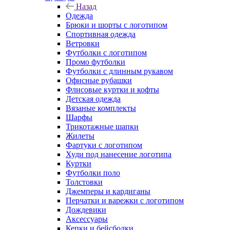
Назад
Одежда
Брюки и шорты с логотипом
Спортивная одежда
Ветровки
Футболки с логотипом
Промо футболки
Футболки с длинным рукавом
Офисные рубашки
Флисовые куртки и кофты
Детская одежда
Вязаные комплекты
Шарфы
Трикотажные шапки
Жилеты
Фартуки с логотипом
Худи под нанесение логотипа
Куртки
Футболки поло
Толстовки
Джемперы и кардиганы
Перчатки и варежки с логотипом
Дождевики
Аксессуары
Кепки и бейсболки