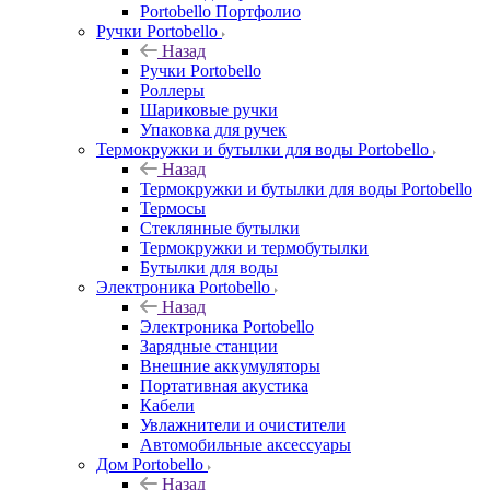
Portobello Портфолио
Ручки Portobello
Назад
Ручки Portobello
Роллеры
Шариковые ручки
Упаковка для ручек
Термокружки и бутылки для воды Portobello
Назад
Термокружки и бутылки для воды Portobello
Термосы
Стеклянные бутылки
Термокружки и термобутылки
Бутылки для воды
Электроника Portobello
Назад
Электроника Portobello
Зарядные станции
Внешние аккумуляторы
Портативная акустика
Кабели
Увлажнители и очистители
Автомобильные аксессуары
Дом Portobello
Назад