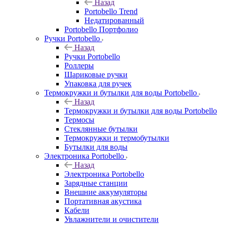
Назад
Portobello Trend
Недатированный
Portobello Портфолио
Ручки Portobello
Назад
Ручки Portobello
Роллеры
Шариковые ручки
Упаковка для ручек
Термокружки и бутылки для воды Portobello
Назад
Термокружки и бутылки для воды Portobello
Термосы
Стеклянные бутылки
Термокружки и термобутылки
Бутылки для воды
Электроника Portobello
Назад
Электроника Portobello
Зарядные станции
Внешние аккумуляторы
Портативная акустика
Кабели
Увлажнители и очистители