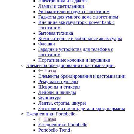
Электроника и гаджеты
Лампы и светильники
Увлажнители воздуха с логотипом
Гаджеты для умного дома с логотипом
Внешние аккумуляторы power bank с
логотипом
Бытовая техника
Компьютерные и мобильные аксессуары
Флешки
Зарядные устройства для телефона с
логотипом
Портативные колонки и наушники
Элементы брендирования и кастомизации
Назад
Элементы брендирования и кастомизации
Ремувки и пуллеры
Шевроны и стикеры
Лейблы и шильды
Фурнитура
Ленты, стропы, шнуры
Заготовки из ткани, детали кроя, карманы
Ежедневники Portobello
Назад
Ежедневники Portobello
Portobello Trend