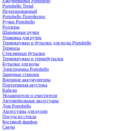
Ежедневники Portobello
Portobello Trend
Недатированный
Portobello Портфолио
Ручки Portobello
Роллеры
Шариковые ручки
Упаковка для ручек
Термокружки и бутылки для воды Portobello
Термосы
Стеклянные бутылки
Термокружки и термобутылки
Бутылки для воды
Электроника Portobello
Зарядные станции
Внешние аккумуляторы
Портативная акустика
Кабели
Увлажнители и очистители
Автомобильные аксессуары
Дом Portobello
Аксессуары для кухни
Посуда из стекла
Костяной фарфор
Свечи