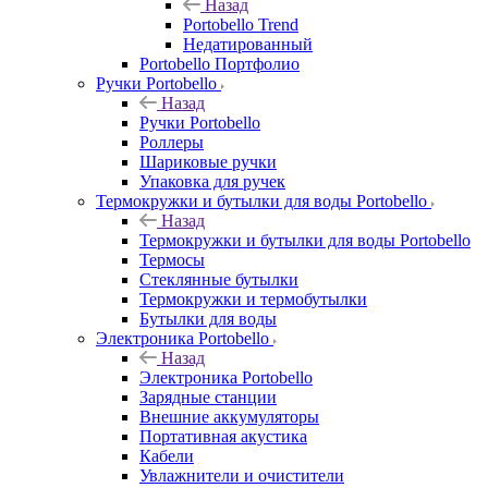
Назад
Portobello Trend
Недатированный
Portobello Портфолио
Ручки Portobello
Назад
Ручки Portobello
Роллеры
Шариковые ручки
Упаковка для ручек
Термокружки и бутылки для воды Portobello
Назад
Термокружки и бутылки для воды Portobello
Термосы
Стеклянные бутылки
Термокружки и термобутылки
Бутылки для воды
Электроника Portobello
Назад
Электроника Portobello
Зарядные станции
Внешние аккумуляторы
Портативная акустика
Кабели
Увлажнители и очистители