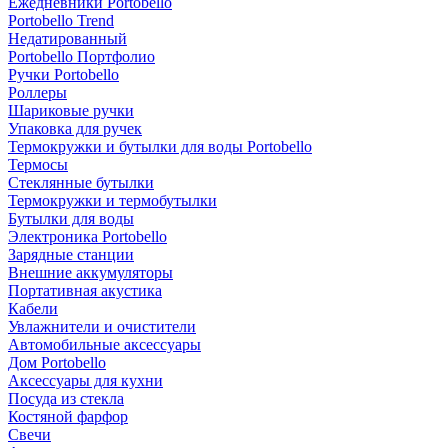
Ежедневники Portobello
Portobello Trend
Недатированный
Portobello Портфолио
Ручки Portobello
Роллеры
Шариковые ручки
Упаковка для ручек
Термокружки и бутылки для воды Portobello
Термосы
Стеклянные бутылки
Термокружки и термобутылки
Бутылки для воды
Электроника Portobello
Зарядные станции
Внешние аккумуляторы
Портативная акустика
Кабели
Увлажнители и очистители
Автомобильные аксессуары
Дом Portobello
Аксессуары для кухни
Посуда из стекла
Костяной фарфор
Свечи