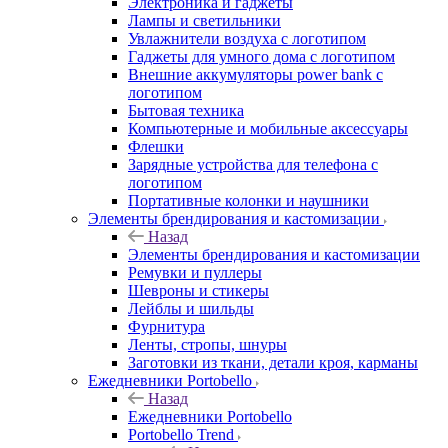
Электроника и гаджеты
Лампы и светильники
Увлажнители воздуха с логотипом
Гаджеты для умного дома с логотипом
Внешние аккумуляторы power bank с
логотипом
Бытовая техника
Компьютерные и мобильные аксессуары
Флешки
Зарядные устройства для телефона с
логотипом
Портативные колонки и наушники
Элементы брендирования и кастомизации
Назад
Элементы брендирования и кастомизации
Ремувки и пуллеры
Шевроны и стикеры
Лейблы и шильды
Фурнитура
Ленты, стропы, шнуры
Заготовки из ткани, детали кроя, карманы
Ежедневники Portobello
Назад
Ежедневники Portobello
Portobello Trend