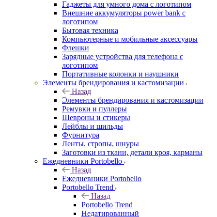
Гаджеты для умного дома с логотипом
Внешние аккумуляторы power bank с
логотипом
Бытовая техника
Компьютерные и мобильные аксессуары
Флешки
Зарядные устройства для телефона с
логотипом
Портативные колонки и наушники
Элементы брендирования и кастомизации
Назад
Элементы брендирования и кастомизации
Ремувки и пуллеры
Шевроны и стикеры
Лейблы и шильды
Фурнитура
Ленты, стропы, шнуры
Заготовки из ткани, детали кроя, карманы
Ежедневники Portobello
Назад
Ежедневники Portobello
Portobello Trend
Назад
Portobello Trend
Недатированный