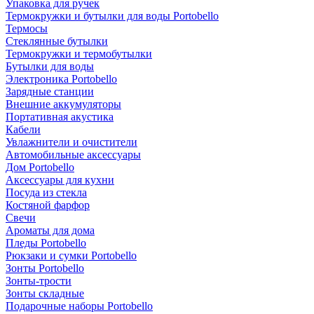
Упаковка для ручек
Термокружки и бутылки для воды Portobello
Термосы
Стеклянные бутылки
Термокружки и термобутылки
Бутылки для воды
Электроника Portobello
Зарядные станции
Внешние аккумуляторы
Портативная акустика
Кабели
Увлажнители и очистители
Автомобильные аксессуары
Дом Portobello
Аксессуары для кухни
Посуда из стекла
Костяной фарфор
Свечи
Ароматы для дома
Пледы Portobello
Рюкзаки и сумки Portobello
Зонты Portobello
Зонты-трости
Зонты складные
Подарочные наборы Portobello