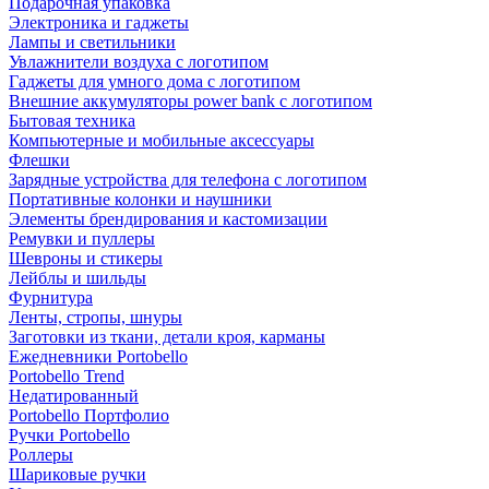
Подарочная упаковка
Электроника и гаджеты
Лампы и светильники
Увлажнители воздуха с логотипом
Гаджеты для умного дома с логотипом
Внешние аккумуляторы power bank с логотипом
Бытовая техника
Компьютерные и мобильные аксессуары
Флешки
Зарядные устройства для телефона с логотипом
Портативные колонки и наушники
Элементы брендирования и кастомизации
Ремувки и пуллеры
Шевроны и стикеры
Лейблы и шильды
Фурнитура
Ленты, стропы, шнуры
Заготовки из ткани, детали кроя, карманы
Ежедневники Portobello
Portobello Trend
Недатированный
Portobello Портфолио
Ручки Portobello
Роллеры
Шариковые ручки