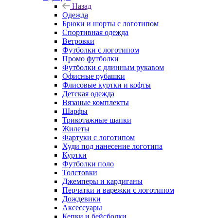
Назад
Одежда
Брюки и шорты с логотипом
Спортивная одежда
Ветровки
Футболки с логотипом
Промо футболки
Футболки с длинным рукавом
Офисные рубашки
Флисовые куртки и кофты
Детская одежда
Вязаные комплекты
Шарфы
Трикотажные шапки
Жилеты
Фартуки с логотипом
Худи под нанесение логотипа
Куртки
Футболки поло
Толстовки
Джемперы и кардиганы
Перчатки и варежки с логотипом
Дождевики
Аксессуары
Кепки и бейсболки