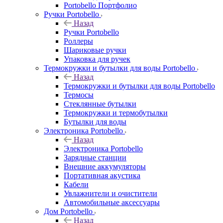
Portobello Портфолио
Ручки Portobello
Назад
Ручки Portobello
Роллеры
Шариковые ручки
Упаковка для ручек
Термокружки и бутылки для воды Portobello
Назад
Термокружки и бутылки для воды Portobello
Термосы
Стеклянные бутылки
Термокружки и термобутылки
Бутылки для воды
Электроника Portobello
Назад
Электроника Portobello
Зарядные станции
Внешние аккумуляторы
Портативная акустика
Кабели
Увлажнители и очистители
Автомобильные аксессуары
Дом Portobello
Назад