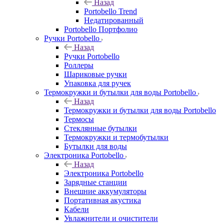
Назад
Portobello Trend
Недатированный
Portobello Портфолио
Ручки Portobello
Назад
Ручки Portobello
Роллеры
Шариковые ручки
Упаковка для ручек
Термокружки и бутылки для воды Portobello
Назад
Термокружки и бутылки для воды Portobello
Термосы
Стеклянные бутылки
Термокружки и термобутылки
Бутылки для воды
Электроника Portobello
Назад
Электроника Portobello
Зарядные станции
Внешние аккумуляторы
Портативная акустика
Кабели
Увлажнители и очистители