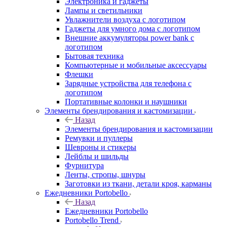
Электроника и гаджеты
Лампы и светильники
Увлажнители воздуха с логотипом
Гаджеты для умного дома с логотипом
Внешние аккумуляторы power bank с
логотипом
Бытовая техника
Компьютерные и мобильные аксессуары
Флешки
Зарядные устройства для телефона с
логотипом
Портативные колонки и наушники
Элементы брендирования и кастомизации
Назад
Элементы брендирования и кастомизации
Ремувки и пуллеры
Шевроны и стикеры
Лейблы и шильды
Фурнитура
Ленты, стропы, шнуры
Заготовки из ткани, детали кроя, карманы
Ежедневники Portobello
Назад
Ежедневники Portobello
Portobello Trend