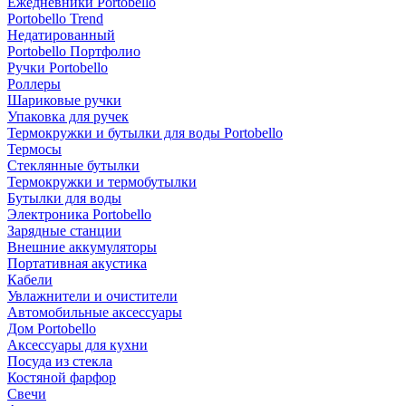
Ежедневники Portobello
Portobello Trend
Недатированный
Portobello Портфолио
Ручки Portobello
Роллеры
Шариковые ручки
Упаковка для ручек
Термокружки и бутылки для воды Portobello
Термосы
Стеклянные бутылки
Термокружки и термобутылки
Бутылки для воды
Электроника Portobello
Зарядные станции
Внешние аккумуляторы
Портативная акустика
Кабели
Увлажнители и очистители
Автомобильные аксессуары
Дом Portobello
Аксессуары для кухни
Посуда из стекла
Костяной фарфор
Свечи