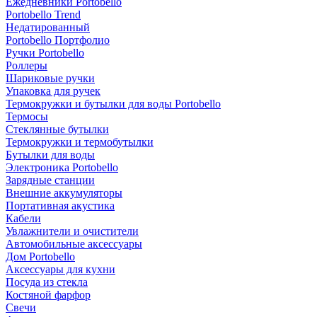
Ежедневники Portobello
Portobello Trend
Недатированный
Portobello Портфолио
Ручки Portobello
Роллеры
Шариковые ручки
Упаковка для ручек
Термокружки и бутылки для воды Portobello
Термосы
Стеклянные бутылки
Термокружки и термобутылки
Бутылки для воды
Электроника Portobello
Зарядные станции
Внешние аккумуляторы
Портативная акустика
Кабели
Увлажнители и очистители
Автомобильные аксессуары
Дом Portobello
Аксессуары для кухни
Посуда из стекла
Костяной фарфор
Свечи