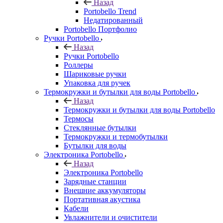
Назад
Portobello Trend
Недатированный
Portobello Портфолио
Ручки Portobello
Назад
Ручки Portobello
Роллеры
Шариковые ручки
Упаковка для ручек
Термокружки и бутылки для воды Portobello
Назад
Термокружки и бутылки для воды Portobello
Термосы
Стеклянные бутылки
Термокружки и термобутылки
Бутылки для воды
Электроника Portobello
Назад
Электроника Portobello
Зарядные станции
Внешние аккумуляторы
Портативная акустика
Кабели
Увлажнители и очистители