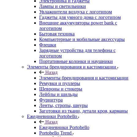
Электроника и гаджеты
Лампы и светильники
Увлажнители воздуха с логотипом
Гаджеты для умного дома с логотипом
Внешние аккумуляторы power bank с
логотипом
Бытовая техника
Компьютерные и мобильные аксессуары
Флешки
Зарядные устройства для телефона с
логотипом
Портативные колонки и наушники
Элементы брендирования и кастомизации
Назад
Элементы брендирования и кастомизации
Ремувки и пуллеры
Шевроны и стикеры
Лейблы и шильды
Фурнитура
Ленты, стропы, шнуры
Заготовки из ткани, детали кроя, карманы
Ежедневники Portobello
Назад
Ежедневники Portobello
Portobello Trend