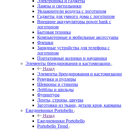
Электроника и гаджеты
Лампы и светильники
Увлажнители воздуха с логотипом
Гаджеты для умного дома с логотипом
Внешние аккумуляторы power bank с
логотипом
Бытовая техника
Компьютерные и мобильные аксессуары
Флешки
Зарядные устройства для телефона с
логотипом
Портативные колонки и наушники
Элементы брендирования и кастомизации
Назад
Элементы брендирования и кастомизации
Ремувки и пуллеры
Шевроны и стикеры
Лейблы и шильды
Фурнитура
Ленты, стропы, шнуры
Заготовки из ткани, детали кроя, карманы
Ежедневники Portobello
Назад
Ежедневники Portobello
Portobello Trend