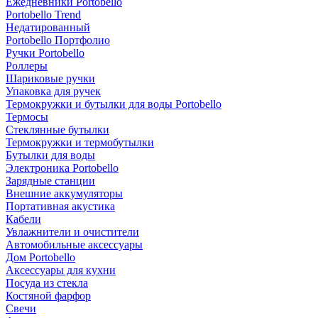
Ежедневники Portobello
Portobello Trend
Недатированный
Portobello Портфолио
Ручки Portobello
Роллеры
Шариковые ручки
Упаковка для ручек
Термокружки и бутылки для воды Portobello
Термосы
Стеклянные бутылки
Термокружки и термобутылки
Бутылки для воды
Электроника Portobello
Зарядные станции
Внешние аккумуляторы
Портативная акустика
Кабели
Увлажнители и очистители
Автомобильные аксессуары
Дом Portobello
Аксессуары для кухни
Посуда из стекла
Костяной фарфор
Свечи