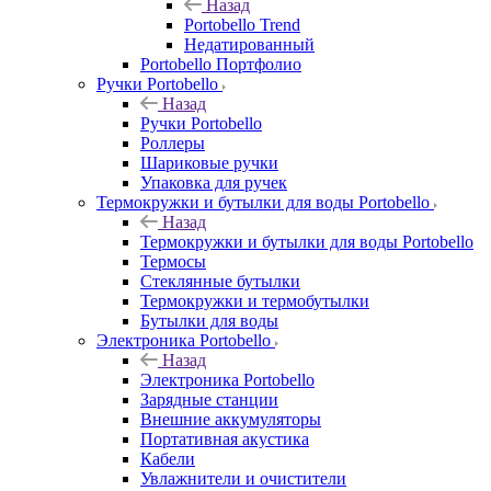
Назад
Portobello Trend
Недатированный
Portobello Портфолио
Ручки Portobello
Назад
Ручки Portobello
Роллеры
Шариковые ручки
Упаковка для ручек
Термокружки и бутылки для воды Portobello
Назад
Термокружки и бутылки для воды Portobello
Термосы
Стеклянные бутылки
Термокружки и термобутылки
Бутылки для воды
Электроника Portobello
Назад
Электроника Portobello
Зарядные станции
Внешние аккумуляторы
Портативная акустика
Кабели
Увлажнители и очистители