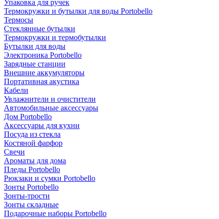
Упаковка для ручек
Термокружки и бутылки для воды Portobello
Термосы
Стеклянные бутылки
Термокружки и термобутылки
Бутылки для воды
Электроника Portobello
Зарядные станции
Внешние аккумуляторы
Портативная акустика
Кабели
Увлажнители и очистители
Автомобильные аксессуары
Дом Portobello
Аксессуары для кухни
Посуда из стекла
Костяной фарфор
Свечи
Ароматы для дома
Пледы Portobello
Рюкзаки и сумки Portobello
Зонты Portobello
Зонты-трости
Зонты складные
Подарочные наборы Portobello