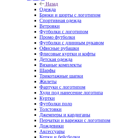
Назад
Одежда
Брюки и шорты с логотипом
Спортивная одежда
Ветровки
Футболки с логотипом
Промо футболки
Футболки с длинным рукавом
Офисные рубашки
Флисовые куртки и кофты
Детская одежда
Вязаные комплекты
Шарфы
Трикотажные шапки
Жилеты
Фартуки с логотипом
Худи под нанесение логотипа
Куртки
Футболки поло
Толстовки
Джемперы и кардиганы
Перчатки и варежки с логотипом
Дождевики
Аксессуары
Кепки и бейсболки