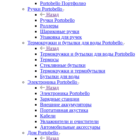
Portobello Портфолио
Ручки Portobello
Назад
Ручки Portobello
Роллеры
Шариковые ручки
Упаковка для ручек
Термокружки и бутылки для воды Portobello
Назад
Термокружки и бутылки для воды Portobello
Термосы
Стеклянные бутылки
Термокружки и термобутылки
Бутылки для воды
Электроника Portobello
Назад
Электроника Portobello
Зарядные станции
Внешние аккумуляторы
Портативная акустика
Кабели
Увлажнители и очистители
Автомобильные аксессуары
Дом Portobello
Назад