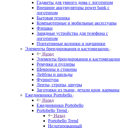
Гаджеты для умного дома с логотипом
Внешние аккумуляторы power bank с
логотипом
Бытовая техника
Компьютерные и мобильные аксессуары
Флешки
Зарядные устройства для телефона с
логотипом
Портативные колонки и наушники
Элементы брендирования и кастомизации
Назад
Элементы брендирования и кастомизации
Ремувки и пуллеры
Шевроны и стикеры
Лейблы и шильды
Фурнитура
Ленты, стропы, шнуры
Заготовки из ткани, детали кроя, карманы
Ежедневники Portobello
Назад
Ежедневники Portobello
Portobello Trend
Назад
Portobello Trend
Недатированный