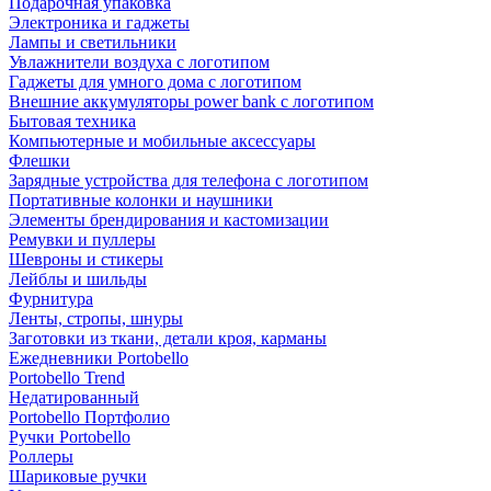
Подарочная упаковка
Электроника и гаджеты
Лампы и светильники
Увлажнители воздуха с логотипом
Гаджеты для умного дома с логотипом
Внешние аккумуляторы power bank с логотипом
Бытовая техника
Компьютерные и мобильные аксессуары
Флешки
Зарядные устройства для телефона с логотипом
Портативные колонки и наушники
Элементы брендирования и кастомизации
Ремувки и пуллеры
Шевроны и стикеры
Лейблы и шильды
Фурнитура
Ленты, стропы, шнуры
Заготовки из ткани, детали кроя, карманы
Ежедневники Portobello
Portobello Trend
Недатированный
Portobello Портфолио
Ручки Portobello
Роллеры
Шариковые ручки