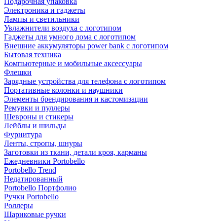
Подарочная упаковка
Электроника и гаджеты
Лампы и светильники
Увлажнители воздуха с логотипом
Гаджеты для умного дома с логотипом
Внешние аккумуляторы power bank с логотипом
Бытовая техника
Компьютерные и мобильные аксессуары
Флешки
Зарядные устройства для телефона с логотипом
Портативные колонки и наушники
Элементы брендирования и кастомизации
Ремувки и пуллеры
Шевроны и стикеры
Лейблы и шильды
Фурнитура
Ленты, стропы, шнуры
Заготовки из ткани, детали кроя, карманы
Ежедневники Portobello
Portobello Trend
Недатированный
Portobello Портфолио
Ручки Portobello
Роллеры
Шариковые ручки