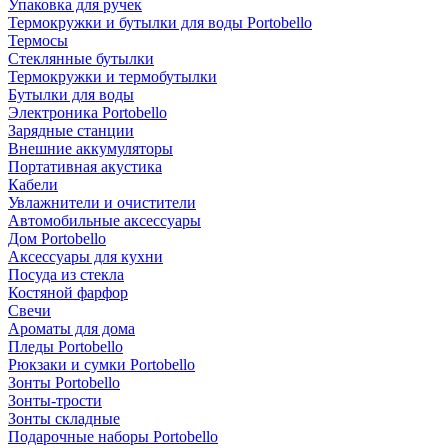
Упаковка для ручек
Термокружки и бутылки для воды Portobello
Термосы
Стеклянные бутылки
Термокружки и термобутылки
Бутылки для воды
Электроника Portobello
Зарядные станции
Внешние аккумуляторы
Портативная акустика
Кабели
Увлажнители и очистители
Автомобильные аксессуары
Дом Portobello
Аксессуары для кухни
Посуда из стекла
Костяной фарфор
Свечи
Ароматы для дома
Пледы Portobello
Рюкзаки и сумки Portobello
Зонты Portobello
Зонты-трости
Зонты складные
Подарочные наборы Portobello