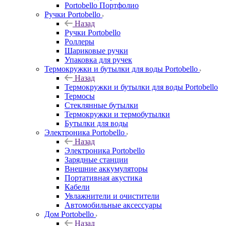
Portobello Портфолио
Ручки Portobello
Назад
Ручки Portobello
Роллеры
Шариковые ручки
Упаковка для ручек
Термокружки и бутылки для воды Portobello
Назад
Термокружки и бутылки для воды Portobello
Термосы
Стеклянные бутылки
Термокружки и термобутылки
Бутылки для воды
Электроника Portobello
Назад
Электроника Portobello
Зарядные станции
Внешние аккумуляторы
Портативная акустика
Кабели
Увлажнители и очистители
Автомобильные аксессуары
Дом Portobello
Назад