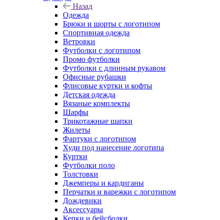
Назад
Одежда
Брюки и шорты с логотипом
Спортивная одежда
Ветровки
Футболки с логотипом
Промо футболки
Футболки с длинным рукавом
Офисные рубашки
Флисовые куртки и кофты
Детская одежда
Вязаные комплекты
Шарфы
Трикотажные шапки
Жилеты
Фартуки с логотипом
Худи под нанесение логотипа
Куртки
Футболки поло
Толстовки
Джемперы и кардиганы
Перчатки и варежки с логотипом
Дождевики
Аксессуары
Кепки и бейсболки