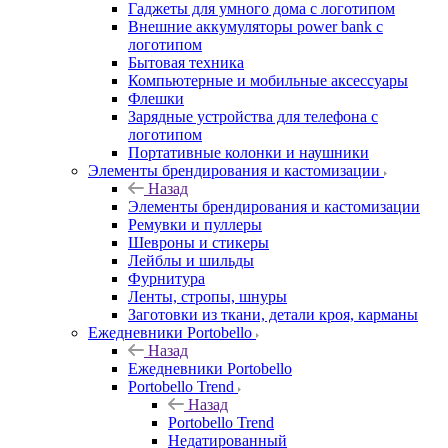
Гаджеты для умного дома с логотипом
Внешние аккумуляторы power bank с
логотипом
Бытовая техника
Компьютерные и мобильные аксессуары
Флешки
Зарядные устройства для телефона с
логотипом
Портативные колонки и наушники
Элементы брендирования и кастомизации
Назад
Элементы брендирования и кастомизации
Ремувки и пуллеры
Шевроны и стикеры
Лейблы и шильды
Фурнитура
Ленты, стропы, шнуры
Заготовки из ткани, детали кроя, карманы
Ежедневники Portobello
Назад
Ежедневники Portobello
Portobello Trend
Назад
Portobello Trend
Недатированный