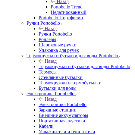
Назад
Portobello Trend
Недатированный
Portobello Портфолио
Ручки Portobello
Назад
Ручки Portobello
Роллеры
Шариковые ручки
Упаковка для ручек
Термокружки и бутылки для воды Portobello
Назад
Термокружки и бутылки для воды Portobello
Термосы
Стеклянные бутылки
Термокружки и термобутылки
Бутылки для воды
Электроника Portobello
Назад
Электроника Portobello
Зарядные станции
Внешние аккумуляторы
Портативная акустика
Кабели
Увлажнители и очистители