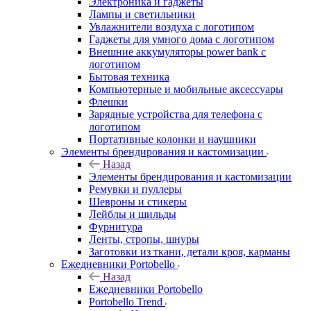
Электроника и гаджеты
Лампы и светильники
Увлажнители воздуха с логотипом
Гаджеты для умного дома с логотипом
Внешние аккумуляторы power bank с
логотипом
Бытовая техника
Компьютерные и мобильные аксессуары
Флешки
Зарядные устройства для телефона с
логотипом
Портативные колонки и наушники
Элементы брендирования и кастомизации
Назад
Элементы брендирования и кастомизации
Ремувки и пуллеры
Шевроны и стикеры
Лейблы и шильды
Фурнитура
Ленты, стропы, шнуры
Заготовки из ткани, детали кроя, карманы
Ежедневники Portobello
Назад
Ежедневники Portobello
Portobello Trend