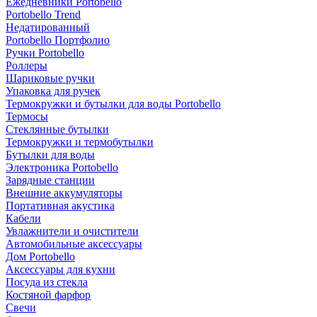
Ежедневники Portobello
Portobello Trend
Недатированный
Portobello Портфолио
Ручки Portobello
Роллеры
Шариковые ручки
Упаковка для ручек
Термокружки и бутылки для воды Portobello
Термосы
Стеклянные бутылки
Термокружки и термобутылки
Бутылки для воды
Электроника Portobello
Зарядные станции
Внешние аккумуляторы
Портативная акустика
Кабели
Увлажнители и очистители
Автомобильные аксессуары
Дом Portobello
Аксессуары для кухни
Посуда из стекла
Костяной фарфор
Свечи