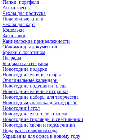
Папки, портфели
Антистрессы
Чехлы для пропуска
Подарочные книги
Чехлы для карт
Кошельки
Зажигалки
Канцелярские принадлежности
Обложки для документов
Брелки с логотипом
Награды
Бейджи и аксессуары
Новогодние подарки
Новогодние елочные шары
Оригинальные календари
Новогодние подушки и пледы
Новогодние елочные игрушки
Новогодние наборы для творчества
Новогодняя упаковка для подарков
Новогодний стол
Новогодние елки с логотипом
Новогодние гирлянды и светильники
Новогодние свечи и подсвечники
Подарки с символом года
Украшения для офиса к новому году