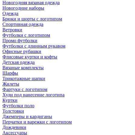
Новогодняя вязаная одежда
Новогодние наборы
Одежда
Брюки и шорты с логотипом
Спортивная одежда
Ветровки
Футболки с логотипом
Промо футболки
Футболки с длинным рукавом
Офисные рубашки
Флисовые куртки и кофты
Детская одежда
Вязаные комплекты
Шарфы
Трикотажные шапки
Жилеты
Фартуки с логотипом
Худи под нанесение логотипа
Куртки
Футболки поло
Толстовки
Джемперы и кардиганы
Перчатки и варежки с логотипом
Дождевики
Аксессуары