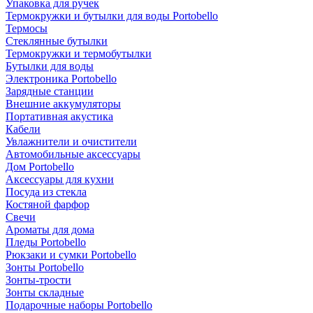
Упаковка для ручек
Термокружки и бутылки для воды Portobello
Термосы
Стеклянные бутылки
Термокружки и термобутылки
Бутылки для воды
Электроника Portobello
Зарядные станции
Внешние аккумуляторы
Портативная акустика
Кабели
Увлажнители и очистители
Автомобильные аксессуары
Дом Portobello
Аксессуары для кухни
Посуда из стекла
Костяной фарфор
Свечи
Ароматы для дома
Пледы Portobello
Рюкзаки и сумки Portobello
Зонты Portobello
Зонты-трости
Зонты складные
Подарочные наборы Portobello