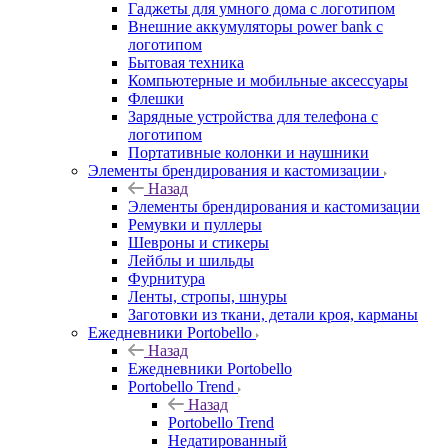
Гаджеты для умного дома с логотипом
Внешние аккумуляторы power bank с
логотипом
Бытовая техника
Компьютерные и мобильные аксессуары
Флешки
Зарядные устройства для телефона с
логотипом
Портативные колонки и наушники
Элементы брендирования и кастомизации
Назад
Элементы брендирования и кастомизации
Ремувки и пуллеры
Шевроны и стикеры
Лейблы и шильды
Фурнитура
Ленты, стропы, шнуры
Заготовки из ткани, детали кроя, карманы
Ежедневники Portobello
Назад
Ежедневники Portobello
Portobello Trend
Назад
Portobello Trend
Недатированный