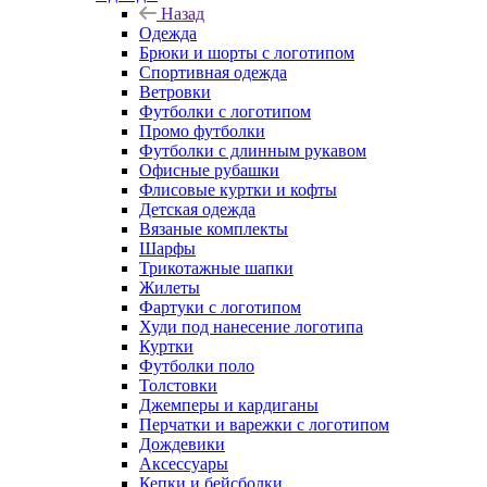
Назад
Одежда
Брюки и шорты с логотипом
Спортивная одежда
Ветровки
Футболки с логотипом
Промо футболки
Футболки с длинным рукавом
Офисные рубашки
Флисовые куртки и кофты
Детская одежда
Вязаные комплекты
Шарфы
Трикотажные шапки
Жилеты
Фартуки с логотипом
Худи под нанесение логотипа
Куртки
Футболки поло
Толстовки
Джемперы и кардиганы
Перчатки и варежки с логотипом
Дождевики
Аксессуары
Кепки и бейсболки