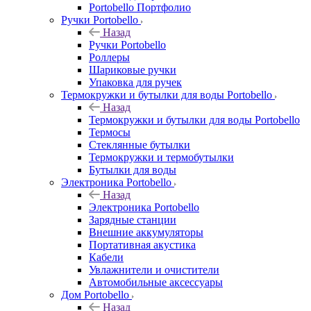
Portobello Портфолио
Ручки Portobello
Назад
Ручки Portobello
Роллеры
Шариковые ручки
Упаковка для ручек
Термокружки и бутылки для воды Portobello
Назад
Термокружки и бутылки для воды Portobello
Термосы
Стеклянные бутылки
Термокружки и термобутылки
Бутылки для воды
Электроника Portobello
Назад
Электроника Portobello
Зарядные станции
Внешние аккумуляторы
Портативная акустика
Кабели
Увлажнители и очистители
Автомобильные аксессуары
Дом Portobello
Назад