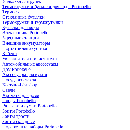
Упаковка для ручек
Термокружки и бутылки для воды Portobello
Термосы
Стеклянные бутылки
Термокружки и термобутылки
Бутылки для воды
Электроника Portobello
Зарядные станции
Внешние аккумуляторы
Портативная акустика
Кабели
Увлажнители и очистители
Автомобильные аксессуары
Дом Portobello
Аксессуары для кухни
Посуда из стекла
Костяной фарфор
Свечи
Ароматы для дома
Пледы Portobello
Рюкзаки и сумки Portobello
Зонты Portobello
Зонты-трости
Зонты складные
Подарочные наборы Portobello