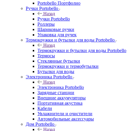
Portobello Портфолио
Ручки Portobello
Назад
Ручки Portobello
Роллеры
Шариковые ручки
Упаковка для ручек
Термокружки и бутылки для воды Portobello
Назад
Термокружки и бутылки для воды Portobello
Термосы
Стеклянные бутылки
Термокружки и термобутылки
Бутылки для воды
Электроника Portobello
Назад
Электроника Portobello
Зарядные станции
Внешние аккумуляторы
Портативная акустика
Кабели
Увлажнители и очистители
Автомобильные аксессуары
Дом Portobello
Назад