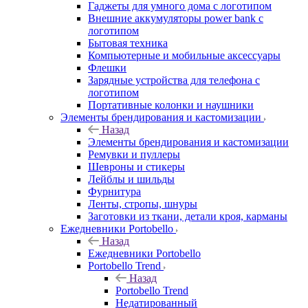
Гаджеты для умного дома с логотипом
Внешние аккумуляторы power bank с
логотипом
Бытовая техника
Компьютерные и мобильные аксессуары
Флешки
Зарядные устройства для телефона с
логотипом
Портативные колонки и наушники
Элементы брендирования и кастомизации
Назад
Элементы брендирования и кастомизации
Ремувки и пуллеры
Шевроны и стикеры
Лейблы и шильды
Фурнитура
Ленты, стропы, шнуры
Заготовки из ткани, детали кроя, карманы
Ежедневники Portobello
Назад
Ежедневники Portobello
Portobello Trend
Назад
Portobello Trend
Недатированный