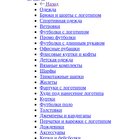
Назад
Одежда
Брюки и шорты с логотипом
Спортивная одежда
Ветровки
Футболки с логотипом
Промо футболки
Футболки с длинным рукавом
Офисные рубашки
Флисовые куртки и кофты
Детская одежда
Вязаные комплекты
Шарфы
Трикотажные шапки
Жилеты
Фартуки с логотипом
Худи под нанесение логотипа
Куртки
Футболки поло
Толстовки
Джемперы и кардиганы
Перчатки и варежки с логотипом
Дождевики
Аксессуары
Кепки и бейсболки