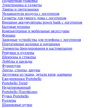
Подарочная упаковка
Электроника и гаджеты
Лампы и светильники
Увлажнители воздуха с логотипом
Гаджеты для умного дома с логотипом
Внешние аккумуляторы power bank с логотипом
Бытовая техника
Компьютерные и мобильные аксессуары
Флешки
Зарядные устройства для телефона с логотипом
Портативные колонки и наушники
Элементы брендирования и кастомизации
Ремувки и пуллеры
Шевроны и стикеры
Лейблы и шильды
Фурнитура
Ленты, стропы, шнуры
Заготовки из ткани, детали кроя, карманы
Ежедневники Portobello
Portobello Trend
Недатированный
Portobello Портфолио
Ручки Portobello
Роллеры
Шариковые ручки