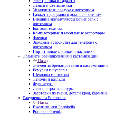
Электроника и гаджеты
Лампы и светильники
Увлажнители воздуха с логотипом
Гаджеты для умного дома с логотипом
Внешние аккумуляторы power bank с
логотипом
Бытовая техника
Компьютерные и мобильные аксессуары
Флешки
Зарядные устройства для телефона с
логотипом
Портативные колонки и наушники
Элементы брендирования и кастомизации
Назад
Элементы брендирования и кастомизации
Ремувки и пуллеры
Шевроны и стикеры
Лейблы и шильды
Фурнитура
Ленты, стропы, шнуры
Заготовки из ткани, детали кроя, карманы
Ежедневники Portobello
Назад
Ежедневники Portobello
Portobello Trend