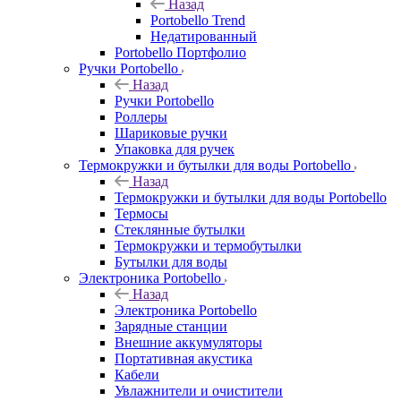
Назад
Portobello Trend
Недатированный
Portobello Портфолио
Ручки Portobello
Назад
Ручки Portobello
Роллеры
Шариковые ручки
Упаковка для ручек
Термокружки и бутылки для воды Portobello
Назад
Термокружки и бутылки для воды Portobello
Термосы
Стеклянные бутылки
Термокружки и термобутылки
Бутылки для воды
Электроника Portobello
Назад
Электроника Portobello
Зарядные станции
Внешние аккумуляторы
Портативная акустика
Кабели
Увлажнители и очистители