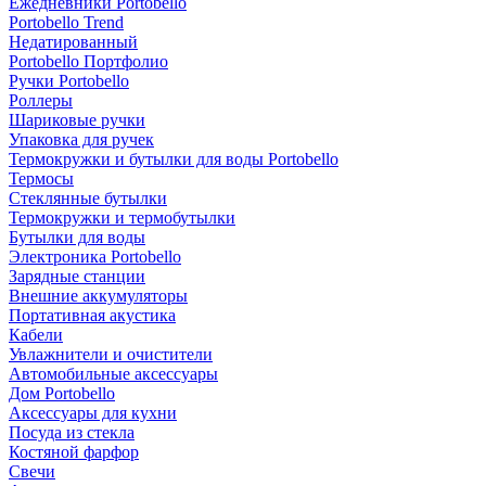
Ежедневники Portobello
Portobello Trend
Недатированный
Portobello Портфолио
Ручки Portobello
Роллеры
Шариковые ручки
Упаковка для ручек
Термокружки и бутылки для воды Portobello
Термосы
Стеклянные бутылки
Термокружки и термобутылки
Бутылки для воды
Электроника Portobello
Зарядные станции
Внешние аккумуляторы
Портативная акустика
Кабели
Увлажнители и очистители
Автомобильные аксессуары
Дом Portobello
Аксессуары для кухни
Посуда из стекла
Костяной фарфор
Свечи