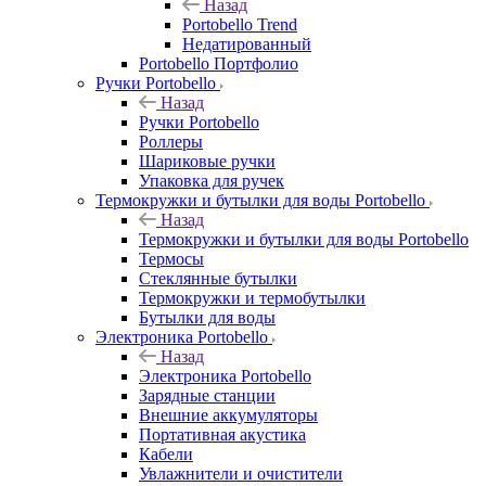
Назад
Portobello Trend
Недатированный
Portobello Портфолио
Ручки Portobello
Назад
Ручки Portobello
Роллеры
Шариковые ручки
Упаковка для ручек
Термокружки и бутылки для воды Portobello
Назад
Термокружки и бутылки для воды Portobello
Термосы
Стеклянные бутылки
Термокружки и термобутылки
Бутылки для воды
Электроника Portobello
Назад
Электроника Portobello
Зарядные станции
Внешние аккумуляторы
Портативная акустика
Кабели
Увлажнители и очистители