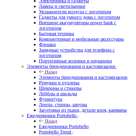
Электроника и гаджеты
Лампы и светильники
Увлажнители воздуха с логотипом
Гаджеты для умного дома с логотипом
Внешние аккумуляторы power bank с
логотипом
Бытовая техника
Компьютерные и мобильные аксессуары
Флешки
Зарядные устройства для телефона с
логотипом
Портативные колонки и наушники
Элементы брендирования и кастомизации
Назад
Элементы брендирования и кастомизации
Ремувки и пуллеры
Шевроны и стикеры
Лейблы и шильды
Фурнитура
Ленты, стропы, шнуры
Заготовки из ткани, детали кроя, карманы
Ежедневники Portobello
Назад
Ежедневники Portobello
Portobello Trend