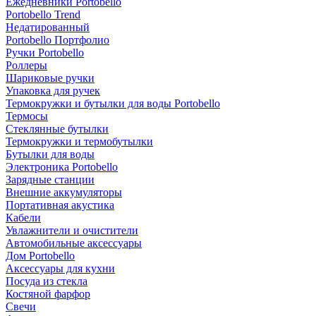
Ежедневники Portobello
Portobello Trend
Недатированный
Portobello Портфолио
Ручки Portobello
Роллеры
Шариковые ручки
Упаковка для ручек
Термокружки и бутылки для воды Portobello
Термосы
Стеклянные бутылки
Термокружки и термобутылки
Бутылки для воды
Электроника Portobello
Зарядные станции
Внешние аккумуляторы
Портативная акустика
Кабели
Увлажнители и очистители
Автомобильные аксессуары
Дом Portobello
Аксессуары для кухни
Посуда из стекла
Костяной фарфор
Свечи