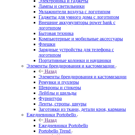
Электроника и гаджеты
Лампы и светильники
Увлажнители воздуха с логотипом
Гаджеты для умного дома с логотипом
Внешние аккумуляторы power bank с
логотипом
Бытовая техника
Компьютерные и мобильные аксессуары
Флешки
Зарядные устройства для телефона с
логотипом
Портативные колонки и наушники
Элементы брендирования и кастомизации
Назад
Элементы брендирования и кастомизации
Ремувки и пуллеры
Шевроны и стикеры
Лейблы и шильды
Фурнитура
Ленты, стропы, шнуры
Заготовки из ткани, детали кроя, карманы
Ежедневники Portobello
Назад
Ежедневники Portobello
Portobello Trend