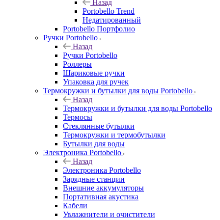
Назад
Portobello Trend
Недатированный
Portobello Портфолио
Ручки Portobello
Назад
Ручки Portobello
Роллеры
Шариковые ручки
Упаковка для ручек
Термокружки и бутылки для воды Portobello
Назад
Термокружки и бутылки для воды Portobello
Термосы
Стеклянные бутылки
Термокружки и термобутылки
Бутылки для воды
Электроника Portobello
Назад
Электроника Portobello
Зарядные станции
Внешние аккумуляторы
Портативная акустика
Кабели
Увлажнители и очистители