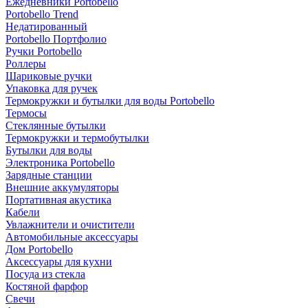
Ежедневники Portobello
Portobello Trend
Недатированный
Portobello Портфолио
Ручки Portobello
Роллеры
Шариковые ручки
Упаковка для ручек
Термокружки и бутылки для воды Portobello
Термосы
Стеклянные бутылки
Термокружки и термобутылки
Бутылки для воды
Электроника Portobello
Зарядные станции
Внешние аккумуляторы
Портативная акустика
Кабели
Увлажнители и очистители
Автомобильные аксессуары
Дом Portobello
Аксессуары для кухни
Посуда из стекла
Костяной фарфор
Свечи