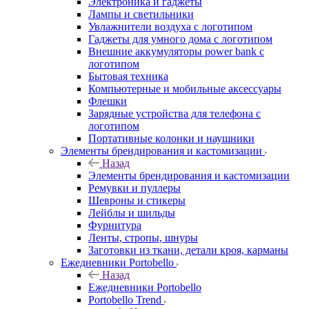
Электроника и гаджеты
Лампы и светильники
Увлажнители воздуха с логотипом
Гаджеты для умного дома с логотипом
Внешние аккумуляторы power bank с
логотипом
Бытовая техника
Компьютерные и мобильные аксессуары
Флешки
Зарядные устройства для телефона с
логотипом
Портативные колонки и наушники
Элементы брендирования и кастомизации
Назад
Элементы брендирования и кастомизации
Ремувки и пуллеры
Шевроны и стикеры
Лейблы и шильды
Фурнитура
Ленты, стропы, шнуры
Заготовки из ткани, детали кроя, карманы
Ежедневники Portobello
Назад
Ежедневники Portobello
Portobello Trend