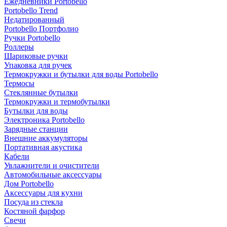
Ежедневники Portobello
Portobello Trend
Недатированный
Portobello Портфолио
Ручки Portobello
Роллеры
Шариковые ручки
Упаковка для ручек
Термокружки и бутылки для воды Portobello
Термосы
Стеклянные бутылки
Термокружки и термобутылки
Бутылки для воды
Электроника Portobello
Зарядные станции
Внешние аккумуляторы
Портативная акустика
Кабели
Увлажнители и очистители
Автомобильные аксессуары
Дом Portobello
Аксессуары для кухни
Посуда из стекла
Костяной фарфор
Свечи