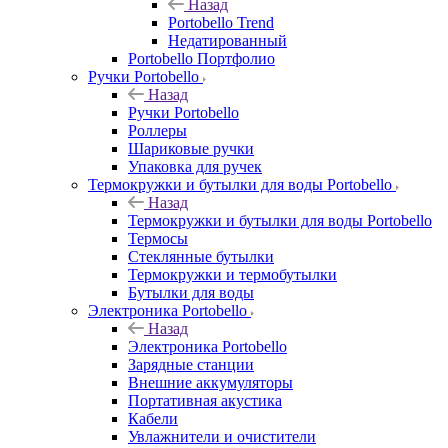
Назад
Portobello Trend
Недатированный
Portobello Портфолио
Ручки Portobello
Назад
Ручки Portobello
Роллеры
Шариковые ручки
Упаковка для ручек
Термокружки и бутылки для воды Portobello
Назад
Термокружки и бутылки для воды Portobello
Термосы
Стеклянные бутылки
Термокружки и термобутылки
Бутылки для воды
Электроника Portobello
Назад
Электроника Portobello
Зарядные станции
Внешние аккумуляторы
Портативная акустика
Кабели
Увлажнители и очистители